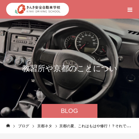
教
習
所
や
京
都
の
こ
と
に
つ
い
て
BLOG
ブログ
京都ネタ
京都の夏、これはもはや修行！？それでも京都が好き