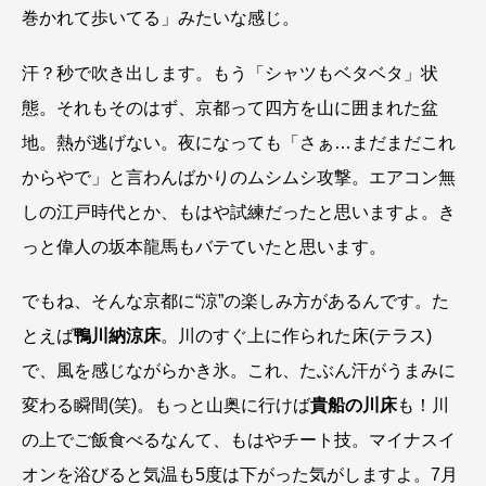
巻かれて歩いてる」みたいな感じ。
汗？秒で吹き出します。もう「シャツもベタベタ」状
態。それもそのはず、京都って四方を山に囲まれた盆
地。熱が逃げない。夜になっても「さぁ…まだまだこれ
からやで」と言わんばかりのムシムシ攻撃。エアコン無
しの江戸時代とか、もはや試練だったと思いますよ。き
っと偉人の坂本龍馬もバテていたと思います。
でもね、そんな京都に“涼”の楽しみ方があるんです。た
とえば
鴨川納涼床
。川のすぐ上に作られた床(テラス)
で、風を感じながらかき氷。これ、たぶん汗がうまみに
変わる瞬間(笑)。もっと山奥に行けば
貴船の川床
も！川
の上でご飯食べるなんて、もはやチート技。マイナスイ
オンを浴びると気温も5度は下がった気がしますよ。7月