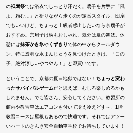
の
祇園祭
では浴衣でしっとり汗だく。扇子を片手に「風
よ、頼む…」と祈りながら歩くのが定番スタイル。団扇
でもいいけど、ちょっと上級者感出したいなら京扇子が
おすすめ。京扇子は柄もおしゃれ、気分は夏の舞妓。休
憩には
抹茶かき氷
や
くずきり
で体の中からクールダウ
ン。特に透明な水まんじゅうを見つけたときは、「この
子、絶対涼しいやつやん！」と即買いです。
ということで、京都の夏＝地獄ではない！
ちょっと変わ
ったサバイバルゲーム
だと思えば、むしろ楽しめるかも
しれません。でも皆さん、安心してください。教習所の
館内や教習車はエアコンも付いて冷え冷えどす～。1階
教習コースは屋根もあるので快適です。それではアツー
いハートのきんき安全自動車学校でお待ちしています！