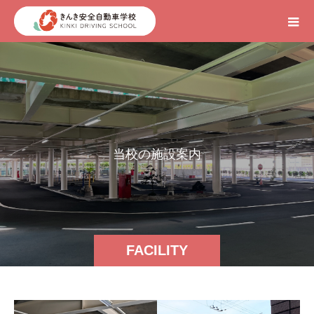
当
校
の
施
設
案
内
FACILITY